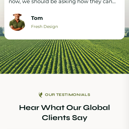
nunc viverra Aenean pulvinar maximus leo
”
Alex Rony
Fresh Design
OUR TESTIMONIALS
Hear What Our Global
Clients Say