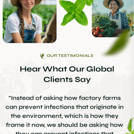
OUR TESTIMONIALS
Hear What Our Global
Clients Say
“ Consectetur adipiscing elit. Integer
nunc viverra laoreet est the is porta
pretium metus aliquam eget maecenas
porta is nunc viverra Aenean pulvinar
maximus leo ”