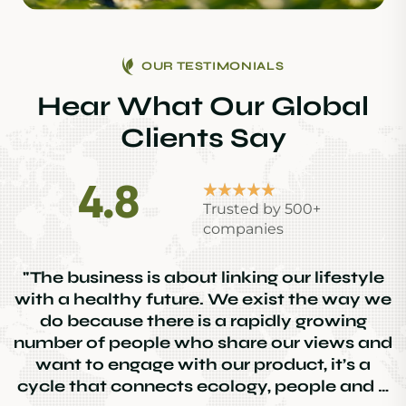
OUR TESTIMONIALS
Hear What Our Global
Clients Say
4.8
Trusted by 500+
companies
“ Consectetur adipiscing elit. Integer nunc
viverra laoreet est the is porta pretium
metus aliquam eget maecenas porta is
nunc viverra Aenean pulvinar maximus leo
”