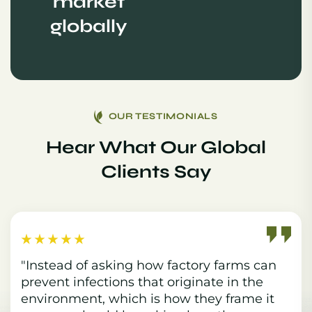
market
globally
OUR TESTIMONIALS
Hear What Our Global
Clients Say
“ Consectetur adipiscing elit. Integer nunc
viverra laoreet est the is porta pretium
metus aliquam eget maecenas porta is