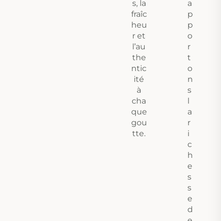
s, la
a
fraîc
p
heu
p
r et
o
l’au
r
the
t
ntic
o
ité
n
à
s
cha
l
que
a
gou
r
tte.
i
c
h
e
s
s
e
d
e