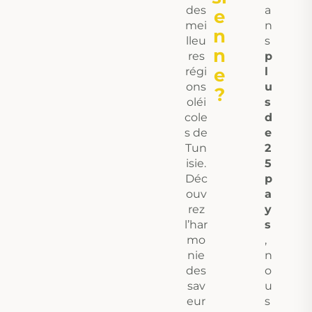
des
a
E
mei
n
N
lleu
s
N
res
p
E
régi
l
ons
u
?
oléi
s
cole
d
s de
e
Tun
2
isie.
5
Déc
p
ouv
a
rez
y
l’har
s
mo
,
nie
n
des
o
sav
u
eur
s