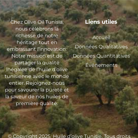
Liens utiles
Chez Olive Oil Tunisia,
nous célébrons la
richesse de notre
Accueil
héritage tout en
Données Qualitatives
embrassant l’innovation.
Notre mission est de
Données Quantitatives
partager la qualité
Événements
inégalée de l’huile d’olive
tunisienne avec le monde
entier. Rejoignez-nous
pour savourer la pureté et
la saveur de nos huiles de
première qualité.
© Copyright 2025
Huile d’olive Tunisie. Tous droits